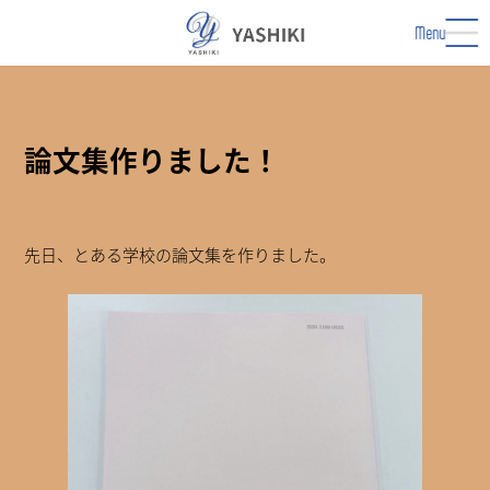
コ
ナ
ン
ビ
Menu
テ
ゲ
ン
ー
ツ
シ
へ
ョ
ス
ン
論文集作りました！
キ
に
ッ
移
プ
動
先日、とある学校の論文集を作りました。