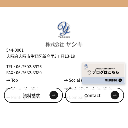
544-0001
大阪府大阪市生野区新今里3丁目13-19
TEL : 06-7502-5926
FAX : 06-7632-3380
→
Top
→
Social Well-being
→
We are Yashiki
→
Yashiki’s Sustainability
資料請求
Contact
→
Printing Service
→
Company
プライバシーポリシー
© 2024 COPYRIGHT