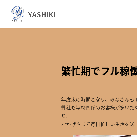
コ
ナ
ン
ビ
テ
ゲ
ン
ー
ツ
シ
へ
ョ
ス
ン
キ
に
ッ
移
繁忙期でフル稼働
プ
動
年度末の時期となり、みなさんも
弊社も学校関係のお客様が多いた
り、
おかげさまで毎日忙しい生活を送