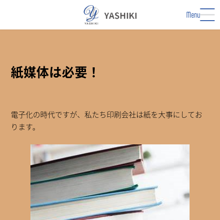
コ
ナ
ン
ビ
Menu
テ
ゲ
ン
ー
ツ
シ
へ
ョ
ス
ン
紙媒体は必要！
キ
に
ッ
移
プ
動
電子化の時代ですが、私たち印刷会社は紙を大事にしてお
ります。