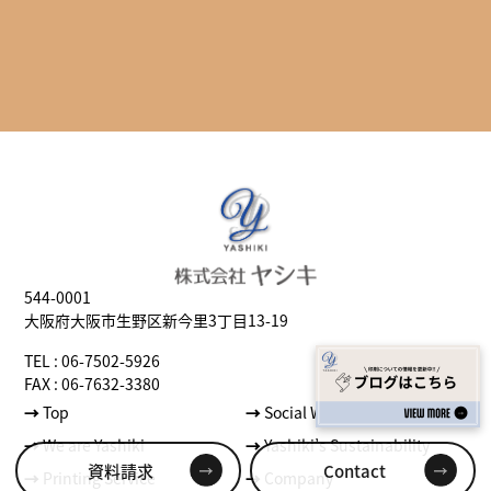
544-0001
大阪府大阪市生野区新今里3丁目13-19
TEL : 06-7502-5926
FAX : 06-7632-3380
→
Top
→
Social Well-being
→
We are Yashiki
→
Yashiki’s Sustainability
資料請求
Contact
→
Printing Service
→
Company