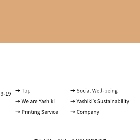
→
Top
→
Social Well-being
-19
→
We are Yashiki
→
Yashiki’s Sustainability
→
Printing Service
→
Company