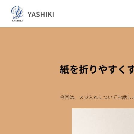
コ
ナ
ン
ビ
テ
ゲ
ン
ー
ツ
シ
へ
ョ
ス
ン
キ
に
ッ
移
紙を折りやすく
プ
動
今回は、スジ入れについてお話し