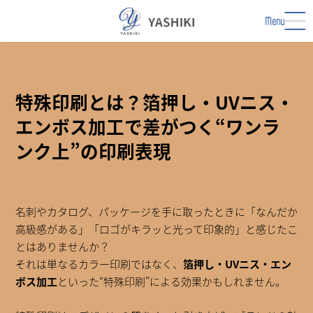
コ
ナ
ン
ビ
Menu
テ
ゲ
ン
ー
ツ
シ
へ
ョ
ス
ン
特殊印刷とは？箔押し・UVニス・
キ
に
エンボス加工で差がつく“ワンラ
ッ
移
プ
動
ンク上”の印刷表現
名刺やカタログ、パッケージを手に取ったときに「なんだか
高級感がある」「ロゴがキラッと光って印象的」と感じたこ
とはありませんか？
それは単なるカラー印刷ではなく、
箔押し・UVニス・エン
ボス加工
といった“特殊印刷”による効果かもしれません。