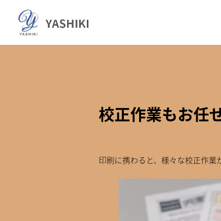
コ
ナ
ン
ビ
テ
ゲ
ン
ー
ツ
シ
へ
ョ
ス
ン
キ
に
ッ
移
校正作業もお任
プ
動
印刷に携わると、様々な校正作業