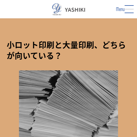
コ
ナ
ン
ビ
Menu
テ
ゲ
ン
ー
ツ
シ
へ
ョ
ス
ン
小ロット印刷と大量印刷、どちら
キ
に
が向いている？
ッ
移
プ
動