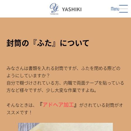
コ
ナ
ン
ビ
Menu
テ
ゲ
ン
ー
ツ
シ
へ
ョ
ス
ン
封筒の『ふた』について
キ
に
ッ
移
プ
動
みなさんは書類を入れる封筒ですが、ふたを閉める際どの
ようにしていますか？
自分で糊づけされている方、内職で両面テープを貼っている
方など様々ですが、少し大変な作業ですよね。
『
アドヘア加工
』
そんなときは、
がされている封筒がオ
ススメです！