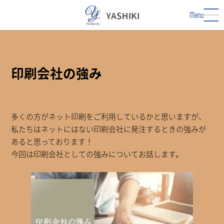
コ
ナ
ン
ビ
Menu
テ
ゲ
ン
ー
ツ
シ
へ
ョ
ス
ン
印刷会社の強み
キ
に
ッ
移
プ
動
多くの方がネット印刷をご利用しているかと思いますが、
私たちはネットにはない印刷会社に発注するときの強みが
あると思っております！
今回は印刷会社としての強みについてお話します。