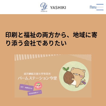
コ
ナ
ン
ビ
Menu
テ
ゲ
ン
ー
ツ
シ
へ
ョ
ス
ン
印刷と福祉の両方から、地域に寄
キ
に
り添う会社でありたい
ッ
移
プ
動