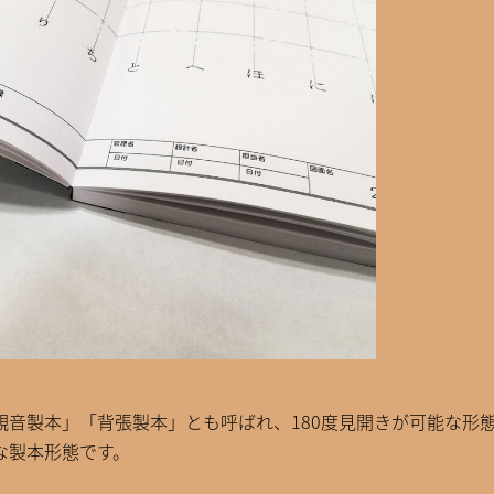
観音製本」「背張製本」とも呼ばれ、180度見開きが可能な形
な製本形態です。