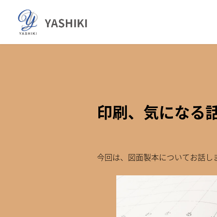
コ
ナ
ン
ビ
テ
ゲ
ン
ー
ツ
シ
へ
ョ
ス
ン
キ
に
ッ
移
印刷、気になる話N
プ
動
今回は、図面製本についてお話し