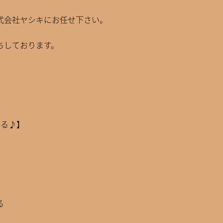
式会社ヤシキにお任せ下さい。
ちしております。
する♪】
る