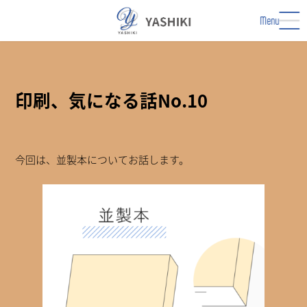
コ
ナ
ン
ビ
Menu
テ
ゲ
ン
ー
ツ
シ
へ
ョ
ス
ン
印刷、気になる話No.10
キ
に
ッ
移
プ
動
今回は、並製本についてお話します。