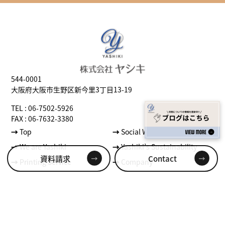
544-0001
大阪府大阪市生野区新今里3丁目13-19
TEL : 06-7502-5926
FAX : 06-7632-3380
→
Top
→
Social Well-being
→
We are Yashiki
→
Yashiki’s Sustainability
資料請求
Contact
→
Printing Service
→
Company
プライバシーポリシー
© 2024 COPYRIGHT