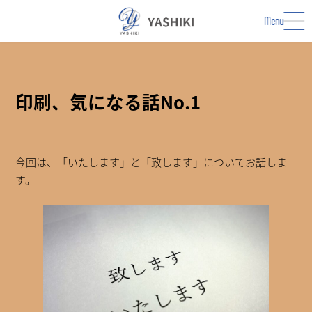
コ
ナ
ン
ビ
Menu
テ
ゲ
ン
ー
ツ
シ
へ
ョ
ス
ン
印刷、気になる話No.1
キ
に
ッ
移
プ
動
今回は、「いたします」と「致します」についてお話しま
す。