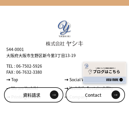
544-0001
大阪府大阪市生野区新今里3丁目13-19
TEL : 06-7502-5926
FAX : 06-7632-3380
→
Top
→
Social Well-being
→
We are Yashiki
→
Yashiki’s Sustainability
資料請求
Contact
→
Printing Service
→
Company
プライバシーポリシー
© 2024 COPYRIGHT