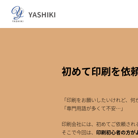
コ
ナ
ン
ビ
テ
ゲ
ン
ー
ツ
シ
へ
ョ
ス
ン
キ
に
ッ
移
初めて印刷を依頼
プ
動
「印刷をお願いしたいけれど、何
「専門用語が多くて不安…」
印刷会社には、初めてご依頼され
そこで今回は、
印刷初心者の方が