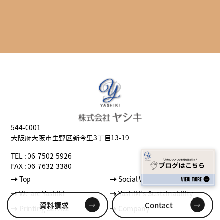
544-0001
大阪府大阪市生野区新今里3丁目13-19
TEL : 06-7502-5926
FAX : 06-7632-3380
→
Top
→
Social Well-being
→
We are Yashiki
→
Yashiki’s Sustainability
資料請求
Contact
→
Printing Service
→
Company