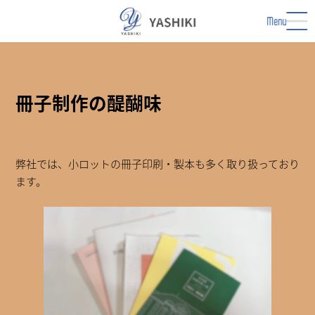
コ
ナ
ン
ビ
Menu
テ
ゲ
ン
ー
ツ
シ
へ
ョ
ス
ン
冊子制作の醍醐味
キ
に
ッ
移
プ
動
弊社では、小ロットの冊子印刷・製本も多く取り扱っており
ます。