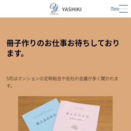
コ
ナ
ン
ビ
Menu
テ
ゲ
ン
ー
ツ
シ
へ
ョ
ス
ン
冊子作りのお仕事お待ちしており
キ
に
ます。
ッ
移
プ
動
5月はマンションの定時総会や会社の会議が多く開かれま
す。