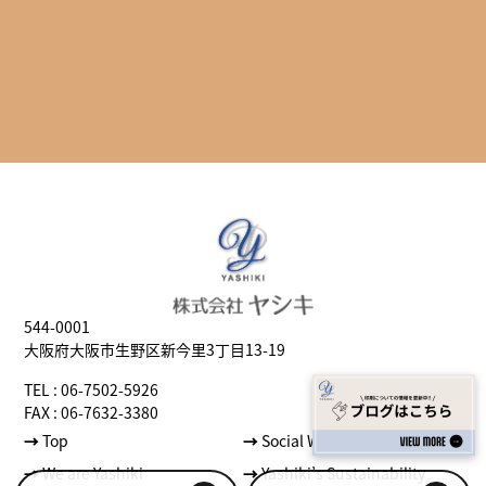
544-0001
大阪府大阪市生野区新今里3丁目13-19
TEL : 06-7502-5926
FAX : 06-7632-3380
→
Top
→
Social Well-being
→
We are Yashiki
→
Yashiki’s Sustainability