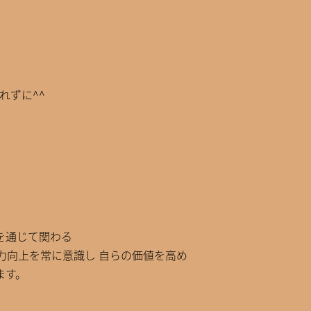
忘れずに^^
を通じて関わる
力向上を常に意識し 自らの価値を高め
ます。