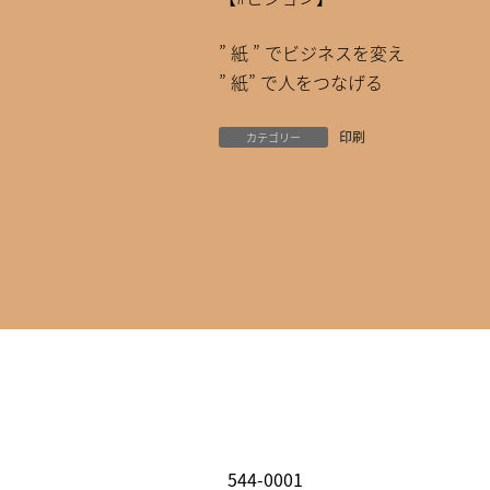
” 紙 ” でビジネスを変え
” 紙” で人をつなげる
印刷
カテゴリー
544-0001