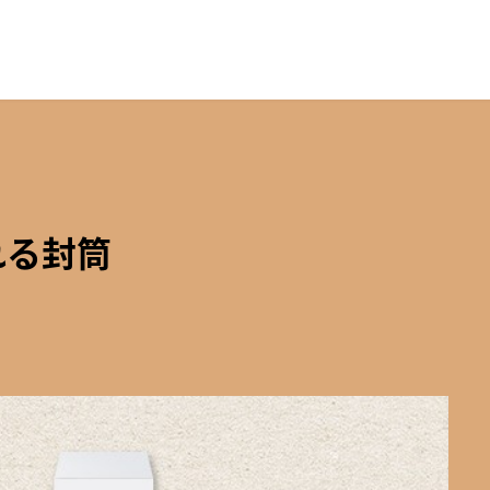
れる封筒
。