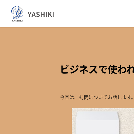
コ
ナ
ン
ビ
テ
ゲ
ン
ー
ツ
シ
へ
ョ
ス
ン
キ
に
ッ
移
ビジネスで使わ
プ
動
今回は、封筒についてお話します