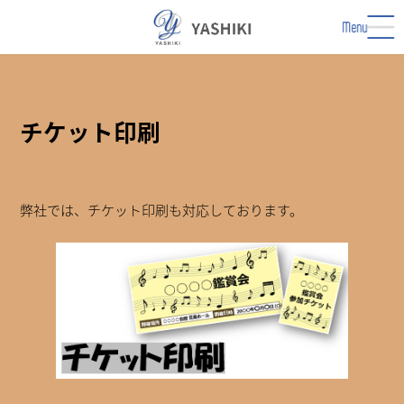
コ
ナ
ン
ビ
Menu
テ
ゲ
ン
ー
ツ
シ
へ
ョ
ス
ン
チケット印刷
キ
に
ッ
移
プ
動
弊社では、チケット印刷も対応しております。