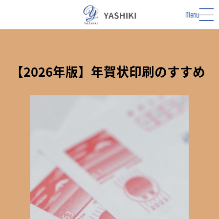
コ
ナ
ン
ビ
Menu
テ
ゲ
ン
ー
ツ
シ
へ
ョ
ス
ン
【2026年版】年賀状印刷のすすめ
キ
に
ッ
移
プ
動