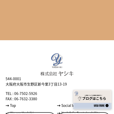
544-0001
大阪府大阪市生野区新今里3丁目13-19
TEL : 06-7502-5926
FAX : 06-7632-3380
→
Top
→
Social Well-being
→
We are Yashiki
→
Yashiki’s Sustainability